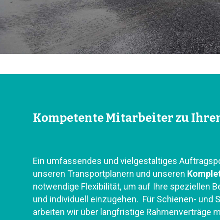
Kompetente Mitarbeiter zu Ihre
Ein umfassendes und vielgestaltiges Auftragspor
unseren Transportplanern und unseren
Komple
notwendige Flexibilität, um auf Ihre speziellen 
und individuell einzugehen. Für Schienen- und 
arbeiten wir über langfristige Rahmenverträge m