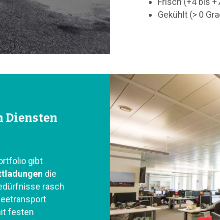
Frisch (+4 bis 
Gekühlt (> 0 Gr
n Diensten
tfolio gibt
ttladungen
die
Bedürfnisse rasch
Seetransport
it festen