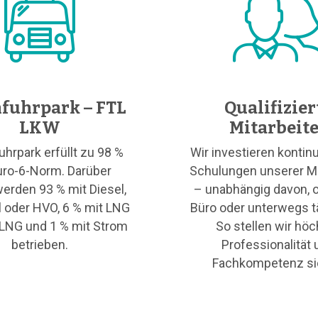
fuhrpark – FTL
Qualifizier
LKW
Mitarbeit
uhrpark erfüllt zu 98 %
Wir investieren kontinu
uro-6-Norm. Darüber
Schulungen unserer Mi
erden 93 % mit Diesel,
– unabhängig davon, o
l oder HVO, 6 % mit LNG
Büro oder unterwegs tä
oLNG und 1 % mit Strom
So stellen wir hö
betrieben.
Professionalität 
Fachkompetenz si