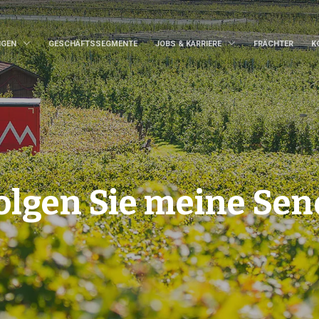
NGEN
GESCHÄFTSSEGMENTE
JOBS & KARRIERE
FRÄCHTER
K
olgen Sie meine Se