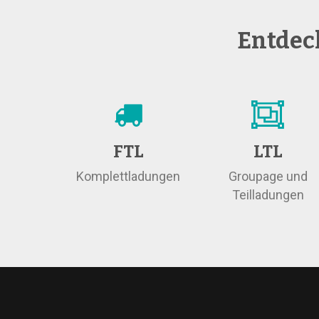
Entdeck
FTL
LTL
Komplettladungen
Groupage und
Teilladungen