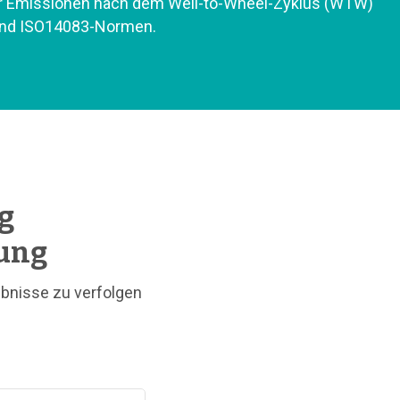
r Emissionen nach dem Well-to-Wheel-Zyklus (WTW)
nd ISO14083-Normen.
ng
tung
gebnisse zu verfolgen