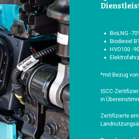
Dienstlei
BioLNG -70
Biodiesel 
HVO100 -9
Elektrofah
*mit Bezug von
ISCC-Zertifizier
in Übereinstim
Zertifizierte e
Landnutzungsä