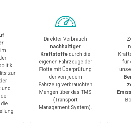
uf
Direkter Verbrauch
Z
er
nachhaltiger
n
im
Kraftstoffe
durch die
Kraft
der
eigenen Fahrzeuge der
für
litik
Flotte mit Überprüfung
unse
its zur
der von jedem
Be
der
Fahrzeug verbrauchten
z
t und
Mengen über das TMS
Emis
 der
(Transport
Bo
 die
Management System).
ellung.