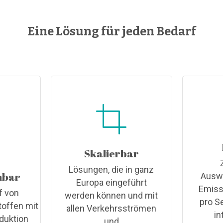
Eine Lösung für jeden Bedarf
Skalierbar
Lösungen, die in ganz
hbar
Auswi
Europa eingeführt
Emiss
f von
werden können und mit
pro S
toffen mit
allen Verkehrsströmen
in
duktion
und