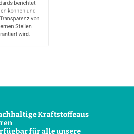
dards berichtet
en können und
 Transparenz von
ternen Stellen
rantiert wird.
chhaltige Kraftstoffeaus
ren
rfügbar für alle unsere