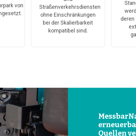
Stan
hrpark von
Straßenverkehrsdiensten
werd
ngesetzt.
ohne Einschränkungen
deren
bei der Skalierbarkeit
ex
kompatibel sind.
ga
MessbarNa
erneuerba
Quellen ve