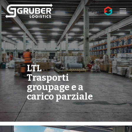
Hit enter to search or ESC to close
LTL
Trasporti
groupage e a
carico parziale