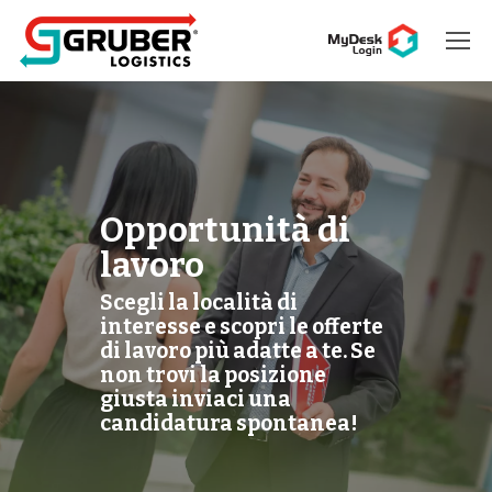
Hit enter to search or ESC to close
Opportunità di
lavoro
Scegli la località di
interesse e scopri le offerte
di lavoro più adatte a te. Se
non trovi la posizione
giusta inviaci una
candidatura spontanea!