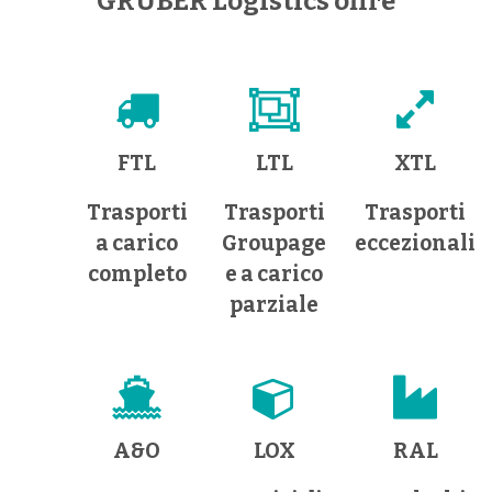
GRUBER Logistics offre
FTL
LTL
XTL
Trasporti
Trasporti
Trasporti
a carico
Groupage
eccezionali
completo
e a carico
parziale
A&O
LOX
RAL