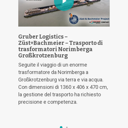
Gruber Logistics –
Compon
Züst+Bachmeier – Trasporto di
elettr
trasformatori Norimberga
Bachm
Großkrotzenburg
Ci siamo
Seguite il viaggio di un enorme
compone
trasformatore da Norimberga a
elettric
Großkrotzenburg via terra e via acqua.
questi, 
Con dimensioni di 1360 x 406 x 470 cm,
comples
la gestione del trasporto ha richiesto
come ab
precisione e competenza.
compone
strada c