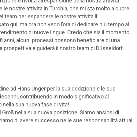
zione è rivolta all’espansione della nostra attività
elle nostre attività in Turchia, che mi sta molto a cuore.
eam per espandere le nostre attività lì.
ato qui, ma ora non vedo l’ora di dedicare più tempo al
apprendimento di nuove lingue. Credo che sia il momento
8 anni, alcuni processi possono beneficiare di una
 prospettiva e guiderà il nostro team di Düsseldorf
dine ad Hans Unger per la sua dedizione e le sue
decenni, contribuendo in modo significativo al
 nella sua nuova fase di vita!
 Groß nella sua nuova posizione. Siamo ansiosi di
uriamo di avere successo nelle sue responsabilità attuali