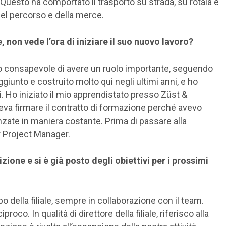
 Questo ha comportato il trasporto su strada, su rotaia e
el percorso e della merce.
 non vede l’ora di iniziare il suo nuovo lavoro?
o consapevole di avere un ruolo importante, seguendo
giunto e costruito molto qui negli ultimi anni, e ho
ui. Ho iniziato il mio apprendistato presso Züst &
eva firmare il contratto di formazione perché avevo
nzate in maniera costante. Prima di passare alla
or Project Manager.
ione e si è già posto degli obiettivi per i prossimi
po della filiale, sempre in collaborazione con il team.
co. In qualità di direttore della filiale, riferisco alla