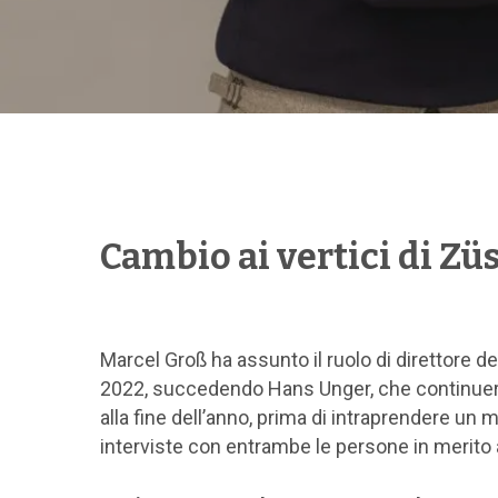
Hit enter to search or ESC to close
Cambio ai vertici di Z
Marcel Groß ha assunto il ruolo di direttore del
2022, succedendo Hans Unger, che continuerà
alla fine dell’anno, prima di intraprendere u
interviste con entrambe le persone in merito a