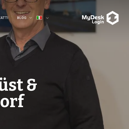
ATTI
BLOG
üst &
orf