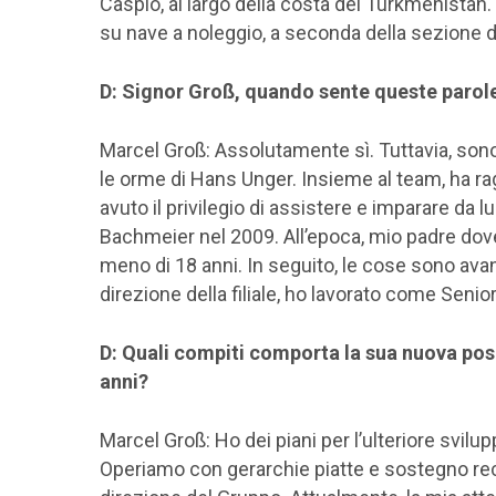
Caspio, al largo della costa del Turkmenistan.
su nave a noleggio, a seconda della sezione d
D: Signor Groß, quando sente queste parole,
Marcel Groß: Assolutamente sì. Tuttavia, son
le orme di Hans Unger. Insieme al team, ha rag
avuto il privilegio di assistere e imparare da l
Bachmeier nel 2009. All’epoca, mio padre dov
meno di 18 anni. In seguito, le cose sono ava
direzione della filiale, ho lavorato come Seni
D: Quali compiti comporta la sua nuova posiz
anni?
Marcel Groß: Ho dei piani per l’ulteriore svilup
Operiamo con gerarchie piatte e sostegno recipro