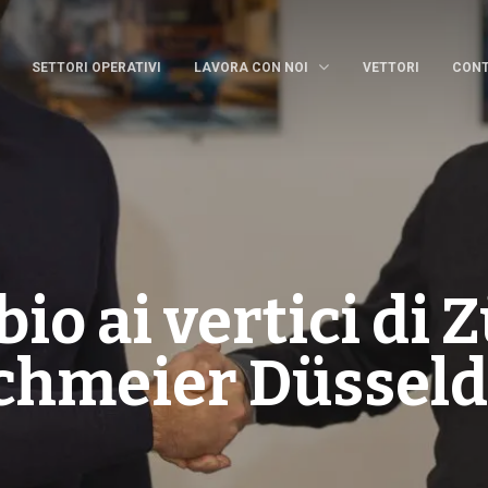
SETTORI OPERATIVI
LAVORA CON NOI
VETTORI
CONT
io ai vertici di Z
chmeier Düsseld