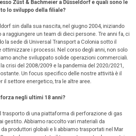
esso Züst & Bachmeier a Düsseldorf e quali sono le
 lo sviluppo della filiale?
ldorf sin dalla sua nascita, nel giugno 2004, iniziando
no a raggiungere un team di dieci persone. Tre anni fa, ci
do la sede di Universal Transport a Colonia sotto il
 ottimizzare i processi. Nel corso degli anni, non solo
iamo anche sviluppato solide operazioni commerciali.
e la crisi del 2008/2009 e la pandemia del 2020/2021,
tante. Un focus specifico delle nostre attività è il
il settore energetico, tra le altre aree.
i forza negli ultimi 18 anni?
il trasporto di una piattaforma di perforazione di gas
i gestito. Abbiamo raccolto vari materiali da
 da produttori globali e li abbiamo trasportati nel Mar