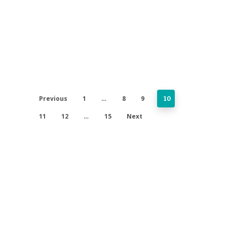
Previous
1
8
9
…
10
11
12
15
Next
…