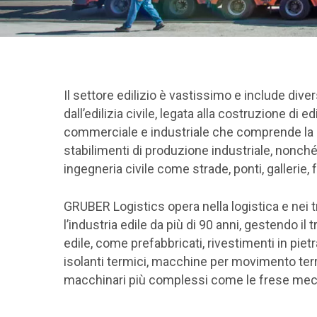
Il settore edilizio è vastissimo e include divers
dall’edilizia civile, legata alla costruzione di edi
commerciale e industriale che comprende la 
stabilimenti di produzione industriale, nonché
ingegneria civile come strade, ponti, gallerie, 
GRUBER Logistics opera nella logistica e nei t
l’industria edile da più di 90 anni, gestendo il
edile, come prefabbricati, rivestimenti in pietr
isolanti termici, macchine per movimento ter
Hit enter to search or ESC to close
macchinari più complessi come le frese me