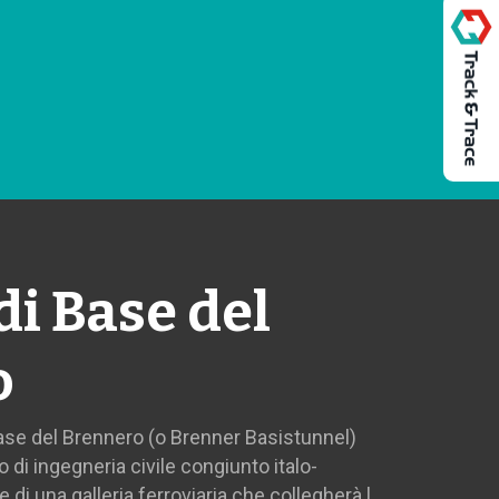
di Base del
o
Base del Brennero (o Brenner Basistunnel)
o di ingegneria civile congiunto italo-
 di una galleria ferroviaria che collegherà l