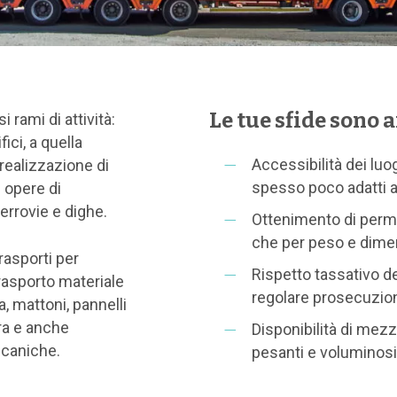
Le tue sfide sono a
i rami di attività:
fici, a quella
Accessibilità dei luog
realizzazione di
spesso poco adatti al
 opere di
ferrovie e dighe.
Ottenimento di permes
che per peso e dimen
rasporti per
Rispetto tassativo de
 trasporto materiale
regolare prosecuzione
a, mattoni, pannelli
ra e anche
Disponibilità di mezzi
ccaniche.
pesanti e voluminosi